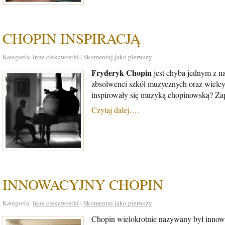
CHOPIN INSPIRACJĄ
Kategoria:
Inne ciekawostki
|
Skomentuj jako pierwszy
Fryderyk Chopin
jest chyba jednym z n
absolwenci szkół muzycznych oraz wielcy 
inspirowały się muzyką chopinowską? Za
Czytaj dalej….
INNOWACYJNY CHOPIN
Kategoria:
Inne ciekawostki
|
Skomentuj jako pierwszy
Chopin wielokrotnie nazywany był innowa