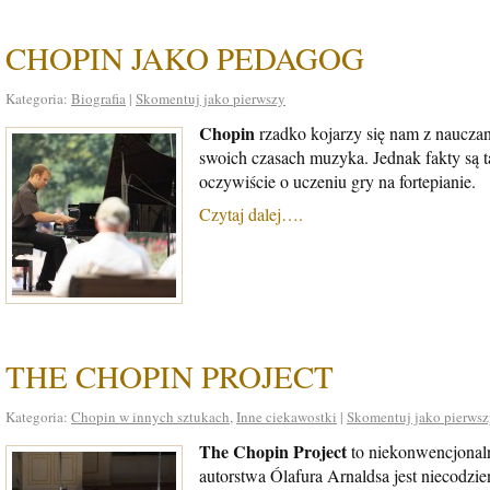
CHOPIN JAKO PEDAGOG
Kategoria:
Biografia
|
Skomentuj jako pierwszy
Chopin
rzadko kojarzy się nam z naucza
swoich czasach muzyka. Jednak fakty są 
oczywiście o uczeniu gry na fortepianie.
Czytaj dalej….
THE CHOPIN PROJECT
Kategoria:
Chopin w innych sztukach
,
Inne ciekawostki
|
Skomentuj jako pierws
The Chopin Project
to niekonwencjonal
autorstwa Ólafura Arnaldsa jest niecodzi