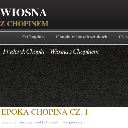
WIOSNA
Z CHOPINEM
O Chopinie
Chopin w innych sztukach
Ciek
Fryderyk Chopin – Wiosna z Chopinem
EPOKA CHOPINA CZ. 1
Kategoria:
Uncategorized
|
Skomentuj jako pierwszy