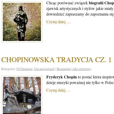
biografii Chop
Chcąc porównać związek
zjawisk artystycznych i stylów jakie mia
dowiedzieć zapraszamy do zapoznania się
Czytaj dalej….
CHOPINOWSKA TRADYCJA CZ. 1
Kategoria:
O Chopinie
,
Uncategorized
|
Skomentuj jako pierwszy
Fryderyk Chopin
to postać która inspi
dzieje muzyki poważnej nie tylko w Polsce
Czytaj dalej….