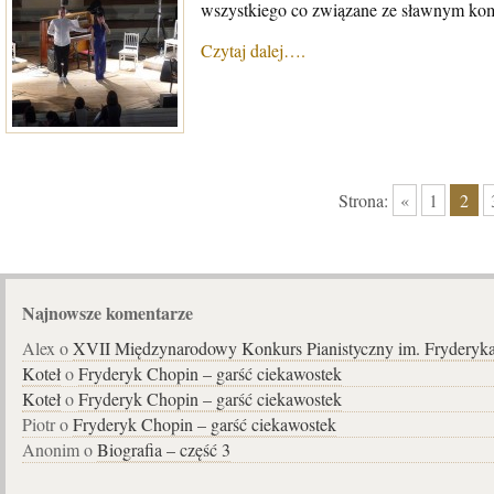
wszystkiego co związane ze sławnym ko
Czytaj dalej….
Strona:
«
1
2
Najnowsze komentarze
Alex o
XVII Międzynarodowy Konkurs Pianistyczny im. Fryderyk
Koteł
o
Fryderyk Chopin – garść ciekawostek
Koteł
o
Fryderyk Chopin – garść ciekawostek
Piotr o
Fryderyk Chopin – garść ciekawostek
Anonim o
Biografia – część 3