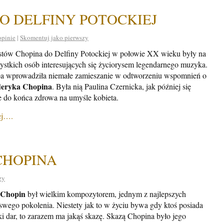
DO DELFINY POTOCKIEJ
pinie
|
Skomentuj jako pierwszy
stów Chopina do Delfiny Potockiej w połowie XX wieku były na
ystkich osób interesujących się życiorysem legendarnego muzyka.
ba wprowadziła niemałe zamieszanie w odtworzeniu wspomnień o
eryka Chopina
. Była nią Paulina Czernicka, jak później się
e do końca zdrowa na umyśle kobieta.
ej….
CHOPINA
zy
 Chopin
był wielkim kompozytorem, jednym z najlepszych
ego pokolenia. Niestety jak to w życiu bywa gdy ktoś posiada
ki dar, to zarazem ma jakąś skazę. Skazą Chopina było jego