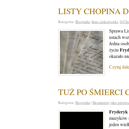
LISTY CHOPINA 
Kategoria:
Biografia
,
Inne ciekawostki
,
O Cho
Sprawa Li
ustach wsz
Jedna oso
Fryd
życiu
okazało ni
Czytaj dal
TUŻ PO ŚMIERCI 
Kategoria:
Biografia
|
Skomentuj jako pierws
Fryderyk
muzyków sw
jeden wiel