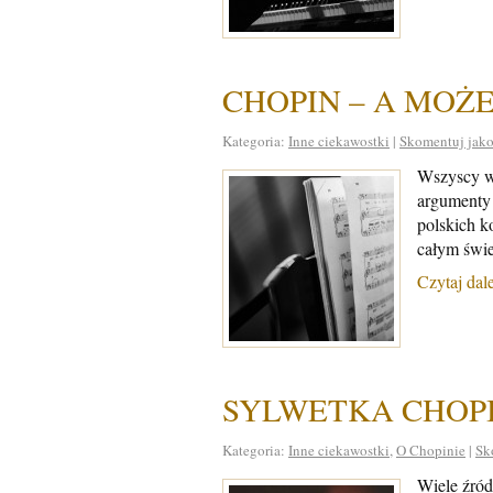
CHOPIN – A MOŻE
Kategoria:
Inne ciekawostki
|
Skomentuj jako
Wszyscy w
argumenty 
polskich k
całym świe
Czytaj dal
SYLWETKA CHOP
Kategoria:
Inne ciekawostki
,
O Chopinie
|
Sk
Wiele źród