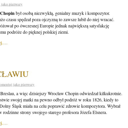
 jako pierwszy
 Chopin
był osobą niezwykłą, genialny muzyk i kompozytor.
żo czasu spędzał poza ojczyzną to zawsze lubił do niej wracać.
óżował po ówczesnej Europie jednak największą satysfakcję
 mu podróże do pięknej polskiej ziemi.
ej….
CŁAWIU
omentuj jako pierwszy
reslau, a więc dzisiejszy Wrocław Chopin odwiedzał kilkukrotnie.
twie swojej matki na pewno odbył podróż w roku 1826, kiedy to
Dolny Śląsk miała na celu poprawić zdrowie kompozytora. Wybrał
w rodzinne strony swojego starego profesora Józefa Elsnera.
ej….