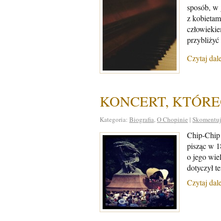
sposób, w 
z kobietam
człowiekie
przybliżyć
Czytaj dal
KONCERT, KTÓRE
Kategoria:
Biografia
,
O Chopinie
|
Skomentuj
Chip-Chip
pisząc w 1
o jego wie
dotyczył t
Czytaj dal