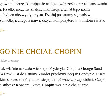
głównej mierze skupiając się na jego twórczości oraz romansowaniu
i. Rzadko możemy znaleźć informacje a temat tego jakim
m był ten niezwykły artysta. Dzisiaj postaramy się państwu
 sylwetkę jednego z największych kompozytorów w historii świata.
ej….
GO NIE CHCIAŁ CHOPIN
 jako pierwszy
 tak właśnie nazwała wielkiego Fryderyka Chopina George Sand
841 roku list do Pauliny Viardot przebywającej w Londynie. Pisała
lkim sukcesie, który udało się jej uknuć wraz z przyjaciółmi. Czego
Chopin
en sukces? Koncertu, które
wcale nie chciał grać.
ej….