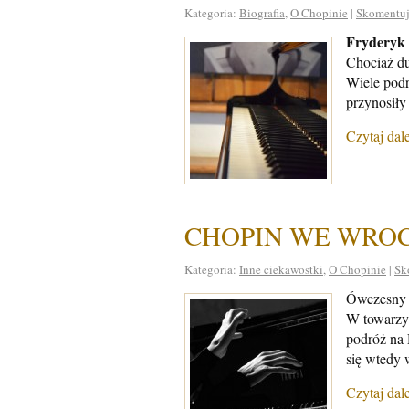
Kategoria:
Biografia
,
O Chopinie
|
Skomentuj
Fryderyk
Chociaż du
Wiele podr
przynosiły
Czytaj dal
CHOPIN WE WRO
Kategoria:
Inne ciekawostki
,
O Chopinie
|
Sk
Ówczesny B
W towarzys
podróż na 
się wtedy 
Czytaj dal