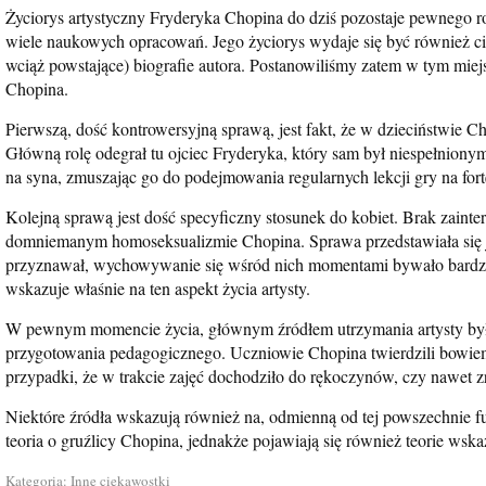
Życiorys artystyczny Fryderyka Chopina do dziś pozostaje pewnego r
wiele naukowych opracowań. Jego życiorys wydaje się być również cie
wciąż powstające) biografie autora. Postanowiliśmy zatem w tym miej
Chopina.
Pierwszą, dość kontrowersyjną sprawą, jest fakt, że w dzieciństwie Ch
Główną rolę odegrał tu ojciec Fryderyka, który sam był niespełnionym
na syna, zmuszając go do podejmowania regularnych lekcji gry na fort
Kolejną sprawą jest dość specyficzny stosunek do kobiet. Brak zaint
domniemanym homoseksualizmie Chopina. Sprawa przedstawiała się jed
przyznawał, wychowywanie się wśród nich momentami bywało bardzo 
wskazuje właśnie na ten aspekt życia artysty.
W pewnym momencie życia, głównym źródłem utrzymania artysty było u
przygotowania pedagogicznego. Uczniowie Chopina twierdzili bowiem,
przypadki, że w trakcie zajęć dochodziło do rękoczynów, czy nawet z
Niektóre źródła wskazują również na, odmienną od tej powszechnie fu
teoria o gruźlicy Chopina, jednakże pojawiają się również teorie wsk
Kategoria:
Inne ciekawostki