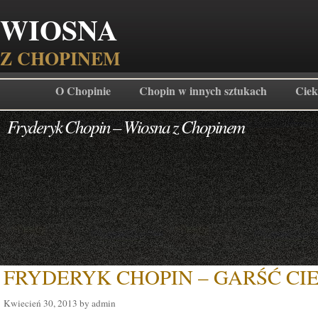
WIOSNA
Z CHOPINEM
O Chopinie
Chopin w innych sztukach
Ciek
Fryderyk Chopin – Wiosna z Chopinem
FRYDERYK CHOPIN – GARŚĆ C
Kwiecień 30, 2013 by admin