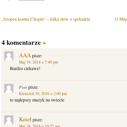
„Szopen kontra Chopin” – kilka słów o spektaklu
O Międ
4 komentarze
»
AAA
pisze:
Maj 19, 2014 o 7:40 pm
Bardzo ciekawe!
pisze:
Piotr
Kwiecień 19, 2016 o 2:00 pm
to najlepszy muzyk na świecie
Koteł
pisze:
Maj 19, 2018 o 10:52 am