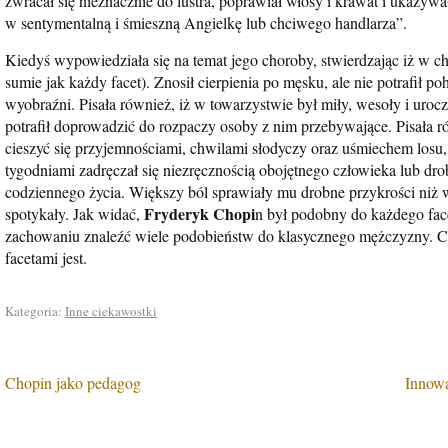
zwracał się nieznacznie do lustra, poprawiał włosy i krawat i ukazyw
w sentymentalną i śmieszną Angielkę lub chciwego handlarza”.
Kiedyś wypowiedziała się na temat jego choroby, stwierdzając iż w ch
sumie jak każdy facet). Znosił cierpienia po męsku, ale nie potrafił 
wyobraźni. Pisała również, iż w towarzystwie był miły, wesoły i uroc
potrafił doprowadzić do rozpaczy osoby z nim przebywające. Pisała ró
cieszyć się przyjemnościami, chwilami słodyczy oraz uśmiechem losu, 
tygodniami zadręczał się niezręcznością obojętnego człowieka lub d
codziennego życia. Większy ból sprawiały mu drobne przykrości niż wi
Fryderyk Chopi
spotykały. Jak widać,
n był podobny do każdego fac
zachowaniu znaleźć wiele podobieństw do klasycznego mężczyzny. Cóż
facetami jest.
Kategoria:
Inne ciekawostki
Chopin jako pedagog
Innow