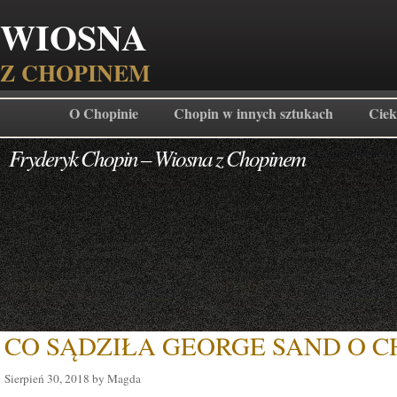
WIOSNA
Z CHOPINEM
O Chopinie
Chopin w innych sztukach
Ciek
Fryderyk Chopin – Wiosna z Chopinem
CO SĄDZIŁA GEORGE SAND O C
Sierpień 30, 2018 by Magda