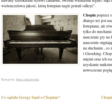
dawany szerokiemu stylowi cantabile, owemu wielkiemu legato, stąd te
wiolonczelowa jakość, którą fortepian nagle potrafi odkryć”.
Chopin
poprzez s
dlatego też jest 
fortepianu, ale ró
tylko do mechanic
nauczenie gry na f
nauczenie otępiaj
na słuchaniu , co 
i Gieseking. Chopi
mięśni oraz ich r
uzyskanie maksimu
nowoczesne pogląd
Kategoria:
Inne ciekawostki
Co sądziła George Sand o Chopinie?
Chopin