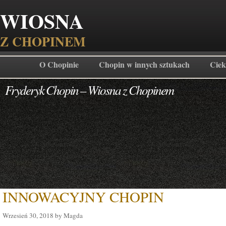
WIOSNA
Z CHOPINEM
O Chopinie
Chopin w innych sztukach
Ciek
Fryderyk Chopin – Wiosna z Chopinem
INNOWACYJNY CHOPIN
Wrzesień 30, 2018 by Magda