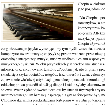
Chopin wielokrotn
jego poglądami do
„Dla Chopina, pod
romantyków, a naw
kompozytorów bar
pojęciami Affekten
muzyka jest języki
Chopin używał d
zorganizowanego języka wyrażając przy tym myśli, wrażenia, uczucia
kompozytor uważał muzykę za język są przeprowadzane przez niego
oratorską a interpretacją muzyki, między środkami i celami wspólnym
muzycznego dyskursu. W obu przypadkach jest przekonanie słuchacz
intonacje oraz akcentowanie tekstów. „Podobnie jak utwór pisany pr
składa się z szyku odcinków, ustępów, fraz, okresów i zdań; celem sys
zapewnienie właściwej artykulacji, generalnego poczucia kierunku i
oddechu; prawa prozodii określają długie i krótkie sylaby, akcentowan
śpiewu. Wręcz żądał od swoich uczniów by słuchali lirycznych artyst
instrumentalnego i im bardziej inspiracją dla gry na fortepianie były
Chopinowska sztuka przekształcania fortepianu w wybitnego tenora l