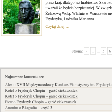
przez kraj, dlatego też hrabiostwo Skarbk
uważali że będzie bezpieczniej. W związ
Żelazową Wolą. Właśnie w Warszawie urodzi
Fryderyka, Ludwika Marianna.
Czytaj dalej….
Strona:
«
1
...
5
6
Najnowsze komentarze
Alex o
XVII Międzynarodowy Konkurs Pianistyczny im. Fryderyk
Koteł
o
Fryderyk Chopin – garść ciekawostek
Koteł
o
Fryderyk Chopin – garść ciekawostek
Piotr o
Fryderyk Chopin – garść ciekawostek
Anonim o
Biografia – część 3