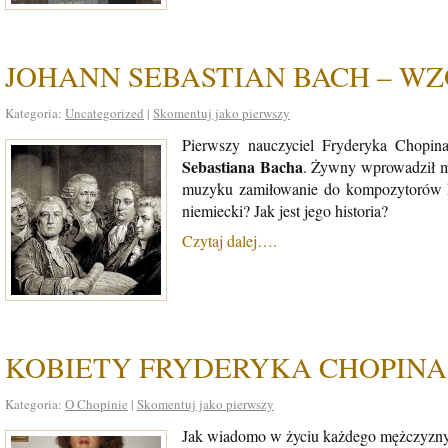
JOHANN SEBASTIAN BACH – WZ
Kategoria:
Uncategorized
|
Skomentuj jako pierwszy
Pierwszy nauczyciel Fryderyka Chopi
Sebastiana Bacha
. Żywny wprowadził m
muzyku zamiłowanie do kompozytorów k
niemiecki? Jak jest jego historia?
Czytaj dalej….
KOBIETY FRYDERYKA CHOPINA
Kategoria:
O Chopinie
|
Skomentuj jako pierwszy
Jak wiadomo w życiu każdego mężczyzny po