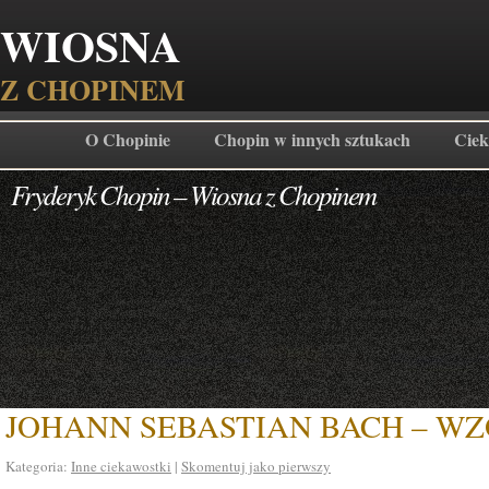
WIOSNA
Z CHOPINEM
O Chopinie
Chopin w innych sztukach
Ciek
Fryderyk Chopin – Wiosna z Chopinem
JOHANN SEBASTIAN BACH – WZ
Kategoria:
Inne ciekawostki
|
Skomentuj jako pierwszy