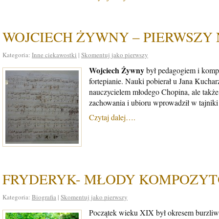
WOJCIECH ŻYWNY – PIERWSZY
Kategoria:
Inne ciekawostki
|
Skomentuj jako pierwszy
Wojciech Żywny
był pedagogiem i kompo
fortepianie. Nauki pobierał u Jana Kucha
nauczycielem młodego Chopina, ale także
zachowania i ubioru wprowadził w tajnik
Czytaj dalej….
FRYDERYK- MŁODY KOMPOZY
Kategoria:
Biografia
|
Skomentuj jako pierwszy
Początek wieku XIX był okresem burzliw