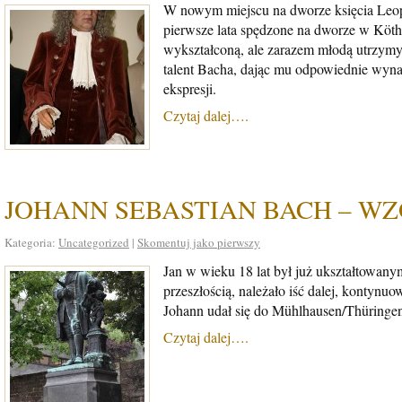
W nowym miejscu na dworze księcia Leop
pierwsze lata spędzone na dworze w Köthe
wykształconą, ale zarazem młodą utrzym
talent Bacha, dając mu odpowiednie wynag
ekspresji.
Czytaj dalej….
JOHANN SEBASTIAN BACH – WZ
Kategoria:
Uncategorized
|
Skomentuj jako pierwszy
Jan w wieku 18 lat był już ukształtowany
przeszłością, należało iść dalej, kontynu
Johann udał się do Mühlhausen/Thüringen 
Czytaj dalej….