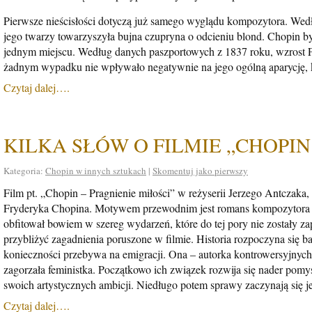
Pierwsze nieścisłości dotyczą już samego wyglądu kompozytora. Według
jego twarzy towarzyszyła bujna czupryna o odcieniu blond. Chopin by
jednym miejscu. Według danych paszportowych z 1837 roku, wzrost F
żadnym wypadku nie wpływało negatywnie na jego ogólną aparycję, kt
Czytaj dalej….
KILKA SŁÓW O FILMIE „CHOPIN
Kategoria:
Chopin w innych sztukach
|
Skomentuj jako pierwszy
Film pt. „Chopin – Pragnienie miłości” w reżyserii Jerzego Antczaka
Fryderyka Chopina. Motywem przewodnim jest romans kompozytora z 
obfitował bowiem w szereg wydarzeń, które do tej pory nie zostały 
przybliżyć zagadnienia poruszone w filmie. Historia rozpoczyna się 
konieczności przebywa na emigracji. Ona – autorka kontrowersyjnyc
zagorzała feministka. Początkowo ich związek rozwija się nader pomy
swoich artystycznych ambicji. Niedługo potem sprawy zaczynają się 
Czytaj dalej….