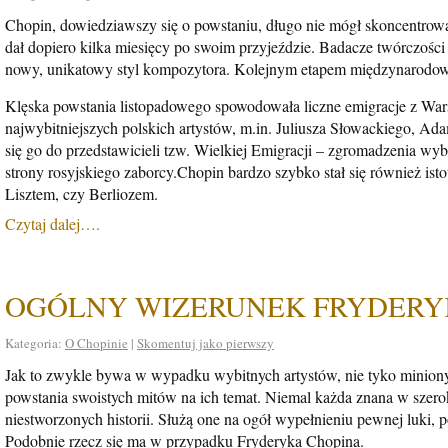
Chopin, dowiedziawszy się o powstaniu, długo nie mógł skoncentrow
dał dopiero kilka miesięcy po swoim przyjeździe. Badacze twórczości
nowy, unikatowy styl kompozytora. Kolejnym etapem międzynarodowe
Klęska powstania listopadowego spowodowała liczne emigracje z Wars
najwybitniejszych polskich artystów, m.in. Juliusza Słowackiego, Ad
się go do przedstawicieli tzw. Wielkiej Emigracji – zgromadzenia wybi
strony rosyjskiego zaborcy.Chopin bardzo szybko stał się również ist
Lisztem, czy Berliozem.
Czytaj dalej….
OGÓLNY WIZERUNEK FRYDERY
Kategoria:
O Chopinie
|
Skomentuj jako pierwszy
Jak to zwykle bywa w wypadku wybitnych artystów, nie tyko minionyc
powstania swoistych mitów na ich temat. Niemal każda znana w szer
niestworzonych historii. Służą one na ogół wypełnieniu pewnej luki, 
Podobnie rzecz się ma w przypadku Fryderyka Chopina.