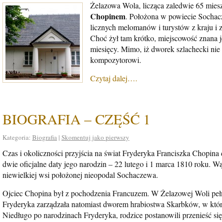
Żelazowa Wola, licząca zaledwie 65 mies
Chopinem
. Położona w powiecie Sochac
licznych melomanów i turystów z kraju i z
Choć żył tam krótko, miejscowość znana j
miesięcy. Mimo, iż dworek szlachecki ni
kompozytorowi.
Czytaj dalej….
BIOGRAFIA – CZĘŚĆ 1
Kategoria:
Biografia
|
Skomentuj jako pierwszy
Czas i okoliczności przyjścia na świat Fryderyka Franciszka Chopina 
dwie oficjalne daty jego narodzin – 22 lutego i 1 marca 1810 roku. Wą
niewielkiej wsi położonej nieopodal Sochaczewa.
Ojciec Chopina był z pochodzenia Francuzem. W Żelazowej Woli pełn
Fryderyka zarządzała natomiast dworem hrabiostwa Skarbków, w który
Niedługo po narodzinach Fryderyka, rodzice postanowili przenieść s