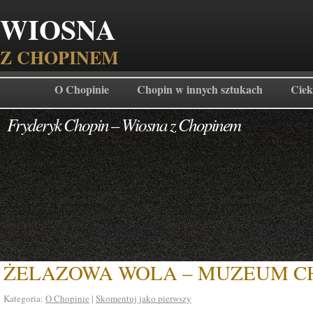
WIOSNA
Z CHOPINEM
O Chopinie
Chopin w innych sztukach
Ciek
Fryderyk Chopin – Wiosna z Chopinem
ŻELAZOWA WOLA – MUZEUM C
Kategoria:
O Chopinie
|
Skomentuj jako pierwszy