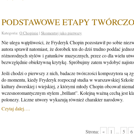
PODSTAWOWE ETAPY TWÓRCZO
Kategoria:
O Chopinie
|
Skomentuj jako pierwszy
Nie ulega wątpliwości, że Fryderyk Chopin pozostawił po sobie niezw
autora sprawił natomiast, że dorobek ten do dziś trudno poddać jedn
różnorodnych stylów i gatunków muzycznych, przez co dla wielu utwo
bezwzględnie obiektywną krytykę. Spróbujmy zatem wydobyć najistot
Jeśli chodzi o pierwszy z nich, badacze twórczości kompozytora są z
do momentu, kiedy Fryderyk rozpoczął studia w warszawskiej Szkole
kultury dworskiej i wiejskiej, z którymi młody Chopin obcował niema
wczesnoromantycznym stylem „brillant”. Kolejną ważną cechą jest klas
polonezy. Liczne utwory wykazują również charakter narodowy.
Czytaj dalej….
Strona:
«
1
...
5
6