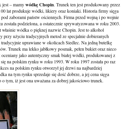
wódkę Chopin
k jest – mamy
. Trunek ten jest produkowany przez
00 lat produkuje wódki, likiery oraz koniaki. Historia firmy sięga
e pod zaborami państw ościennych. Firma przed wojną i po wojnie
ku została podzielona, a ostatecznie sprywatyzowana w roku 2003.
 właśnie wódka o pięknej nazwie Chopin. Jest to alkohol
y przy użyciu tradycyjnych metod ze specjalnie dobieranych
tradycyjnie uprawiane w okolicach Siedlec. Na jedną butelkę
ów. Trunek ma lekko jabłkowy posmak, pełen bukiet oraz nieco
t oceniany jako autentyczny smak białej wódki, produkowanej z
ię na polskim rynku w roku 1993. W roku 1997 została po raz
es na polskim rynku otworzył jej drzwi na najbardziej
a na tym rynku sprzedaje się dość dobrze, a jej cena sięga
 o tym, iż jest ona uważana za dobrej jakościowo trunek.