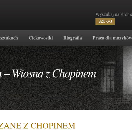
Wyszukaj na stroni
 sztukach
Ciekawostki
Biografia
Praca dla muzykó
n – Wiosna z Chopinem
ZANE Z CHOPINEM