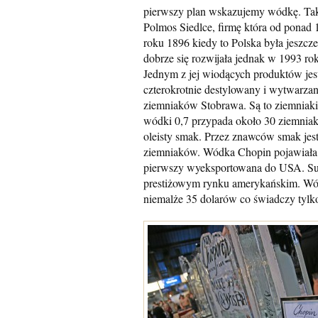
pierwszy plan wskazujemy wódkę. Ta
Polmos Siedlce, firmę która od ponad 1
roku 1896 kiedy to Polska była jeszcz
dobrze się rozwijała jednak w 1993 ro
Jednym z jej wiodących produktów jest
czterokrotnie destylowany i wytwarzan
ziemniaków Stobrawa. Są to ziemniaki 
wódki 0,7 przypada około 30 ziemniak
oleisty smak. Przez znawców smak jes
ziemniaków. Wódka Chopin pojawiała s
pierwszy wyeksportowana do USA. Sukc
prestiżowym rynku amerykańskim. Wódk
niemalże 35 dolarów co świadczy tylko