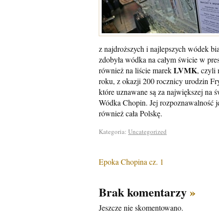
z najdroższych i najlepszych wódek bia
zdobyła wódka na całym świcie w pr
LVMK
również na liście marek
, czyl
roku, z okazji 200 rocznicy urodzin F
które uznawane są za największej na ś
Wódka Chopin. Jej rozpoznawalność jes
również cała Polskę.
Kategoria:
Uncategorized
Epoka Chopina cz. 1
Brak komentarzy
»
Jeszcze nie skomentowano.