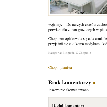
wojennych. Do naszych czasów zachował
potwierdziła zmian gruźliczych w płuca
Chopinem opiekowała się cała armia le
przyjaźnił się z kilkoma medykami, k
Kategoria:
Biografia
,
O Chopinie
Chopin pianista
Brak komentarzy
»
Jeszcze nie skomentowano.
Dodaj komentarz