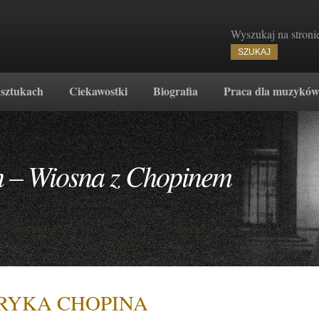
Wyszukaj na stroni
 sztukach
Ciekawostki
Biografia
Praca dla muzykó
n – Wiosna z Chopinem
RYKA CHOPINA