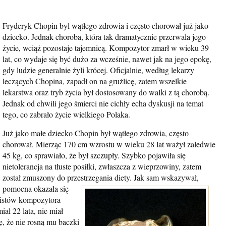
Fryderyk Chopin był wątłego zdrowia i często chorował już jako
dziecko. Jednak choroba, która tak dramatycznie przerwała jego
życie, wciąż pozostaje tajemnicą. Kompozytor zmarł w wieku 39
lat, co wydaje się być dużo za wcześnie, nawet jak na jego epokę,
gdy ludzie generalnie żyli krócej. Oficjalnie, według lekarzy
leczących Chopina, zapadł on na gruźlicę, zatem wszelkie
lekarstwa oraz tryb życia był dostosowany do walki z tą chorobą.
Jednak od chwili jego śmierci nie cichły echa dyskusji na temat
tego, co zabrało życie wielkiego Polaka.
Już jako małe dziecko Chopin był wątłego zdrowia, często
chorował. Mierząc 170 cm wzrostu w wieku 28 lat ważył zaledwie
45 kg, co sprawiało, że był szczupły. Szybko pojawiła się
nietolerancja na tłuste posiłki, zwłaszcza z wieprzowiny, zatem
został zmuszony do przestrzegania diety.
Jak sam wskazywał,
pomocna okazała się
 listów kompozytora
ał 22 lata, nie miał
ę, że nie rosną mu baczki