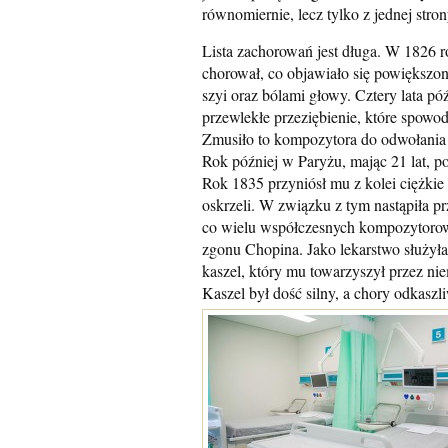
równomiernie, lecz tylko z jednej stron
Lista zachorowań jest długa. W 1826 r
chorował, co objawiało się powiększ
szyi oraz bólami głowy. Cztery lata pó
przewlekłe przeziębienie, które spowo
Zmusiło to kompozytora do odwołania
Rok później w Paryżu, mając 21 lat, po
Rok 1835 przyniósł mu z kolei ciężkie z
oskrzeli. W związku z tym nastąpiła p
co wielu współczesnych kompozytorow
zgonu Chopina. Jako lekarstwo służył
kaszel, który mu towarzyszył przez nie
Kaszel był dość silny, a chory odkaszl