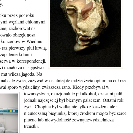
y.
oku przez pół roku
onymi węzłami chłonnymi
źniej zachorował na
dowało obrzęk nosa.
 koncertów w Wiedniu.
 raz pierwszy pluł krwią.
apalenie krtani i
rzerwa w korespondencji,
i uznało za następstwo
a mu wilcza jagoda. Na
mal całe życie, zażywał w ostatniej dekadzie życia opium na cukrze.
iwał sporo wydzieliny, zwłaszcza rano.
Kiedy przebywał w
towarzystwie, okazjonalnie pił alkohol, czasami palił,
jednak najczęściej był biernym palaczem. Ostatni rok
życia Chopina był walką nie tylko z kaszlem, ale i
nieuleczalną biegunką, której źródłem mogło być serce
płucne lub niewydolność zewnątrzwydzielnicza
trzustki.