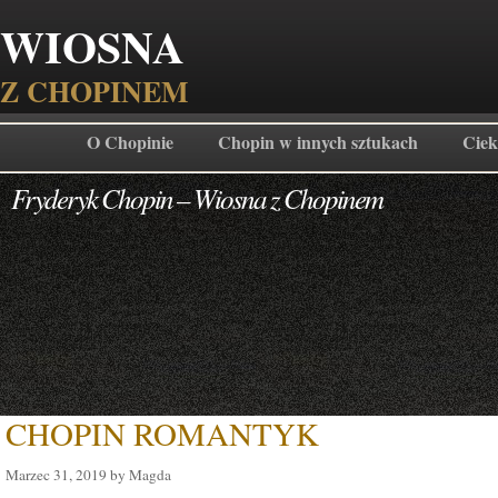
WIOSNA
Z CHOPINEM
O Chopinie
Chopin w innych sztukach
Ciek
Fryderyk Chopin – Wiosna z Chopinem
CHOPIN ROMANTYK
Marzec 31, 2019 by Magda