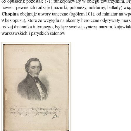
65 opusach); pozostałe (71) funkcjonowały w obiegu towarzyskim. Fr
nowe – pewne ich rodzaje (mazurki, polonezy, nokturny, ballady) wi
Chopina
obejmuje utwory taneczne (ogółem 101), od miniatur na w
9 bez opusu), które ze względu na akcenty heroiczne odgrywały nier
rodzaj dziennika intymnego, będące swoistą syntezą mazura, kujawiak
warszawskich i paryskich salonów