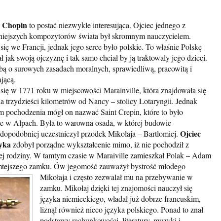
j Chopin
to postać niezwykle interesująca. Ojciec jednego z
niejszych kompozytorów świata był skromnym nauczycielem.
się we Francji, jednak jego serce było polskie. To właśnie Polskę
ł jak swoją ojczyznę i tak samo chciał by ją traktowały jego dzieci.
bą o surowych zasadach moralnych, sprawiedliwą, pracowitą i
jącą.
 się w 1771 roku w miejscowości Marainville, która znajdowała się
na trzydzieści kilometrów od Nancy – stolicy Lotaryngii. Jednak
m pochodzenia mógł on nazwać Saint Crepin, które to było
e w Alpach. Była to warowna osada, w której budowie
Ojciec
dopodobniej uczestniczył przodek Mikołaja – Bartłomiej.
yka
zdobył porządne wykształcenie mimo, iż nie pochodził z
j rodziny. W tamtym czasie w Maraiville zamieszkał Polak – Adam
tamtejszego zamku. Ów jegomość zauważył bystrość młodego
Mikołaja i często zezwalał mu na p
rzebywanie w
zamku. Mikołaj dzięki tej znajomości nauczył się
języka niemieckiego, władał już dobrze francuskim,
liznął również nieco języka polskiego. Ponad to znał
podstawy rachunkowości, literatury, muzyki i