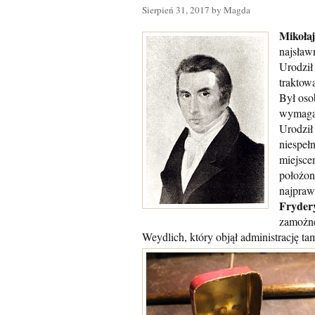
Sierpień 31, 2017 by Magda
Mikoła
najsław
Urodził 
traktowa
Był oso
wymaga
Urodził
niespeł
miejsce
położon
najpraw
Fryder
zamożne
Weydlich, który objął administrację 