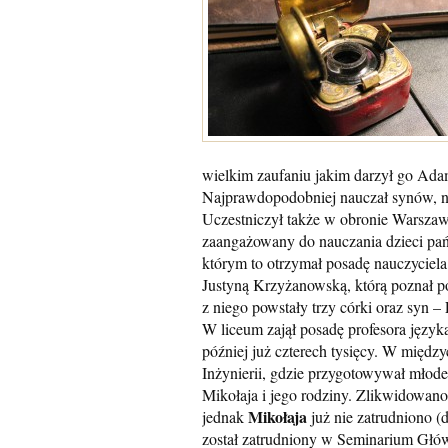
wielkim zaufaniu jakim darzył go Adam
Najprawdopodobniej nauczał synów, n
Uczestniczył także w obronie Warszaw
zaangażowany do nauczania dzieci pa
którym to otrzymał posadę nauczycie
Justyną Krzyżanowską, którą poznał p
z niego powstały trzy córki oraz syn –
W liceum zajął posadę profesora języka
później już czterech tysięcy. W między
Inżynierii, gdzie przygotowywał młode
Mikołaja i jego rodziny. Zlikwidowan
Mikołaja
jednak
już nie zatrudniono (
został zatrudniony w Seminarium Gł