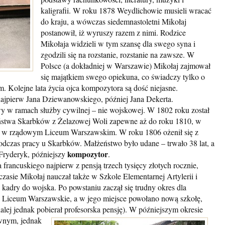
kaligrafii. W roku 1878 Weydlichowie musieli wracać
do kraju, a wówczas siedemnastoletni Mikołaj
postanowił, iż wyruszy razem z nimi. Rodzice
Mikołaja widzieli w tym szansę dla swego syna i
zgodzili się na rozstanie, rozstanie na zawsze. W
Polsce (a dokładniej w Warszawie) Mikołaj zajmował
się majątkiem swego opiekuna, co świadczy tylko o
. Kolejne lata życia ojca kompozytora są dość niejasne.
ajpierw Jana Dziewanowskiego, później Jana Dekerta.
y w ramach służby cywilnej – nie wojskowej. W 1802 roku został
ństwa Skarbków z Żelazowej Woli zapewne aż do roku 1810, w
la w rządowym Liceum Warszawskim. W roku 1806 ożenił się z
odczas pracy u Skarbków. Małżeństwo było udane – trwało 38 lat, a
kompozytor
 Fryderyk, późniejszy
.
 francuskiego najpierw z pensją trzech tysięcy złotych rocznie,
czasie Mikołaj nauczał także w Szkole Elementarnej Artylerii i
 kadry do wojska. Po powstaniu zaczął się trudny okres dla
o Liceum Warszawskie, a w jego miejsce powołano nową szkołę,
dalej jednak pobierał profesorska pensję). W późniejszym okresie
ównym,
jednak