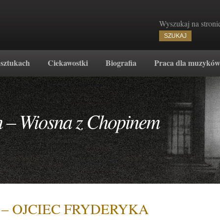
Wyszukaj na stroni
 sztukach
Ciekawostki
Biografia
Praca dla muzykó
n – Wiosna z Chopinem
 – OJCIEC FRYDERYKA