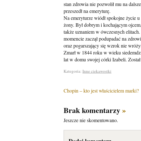
stan zdrowia nie pozwolił mu na dalsze
przeszedł na emeryturę.
Na emeryturze wiódł spokojne życie u
żony. Był dobrym i kochającym ojcem, 
także uznaniem w ówczesnych elitac
momencie zaczął podupadać na zdrowiu
oraz pogarszający się wzrok nie wróży
Zmarł w 1844 roku w wieku siedemdzie
lat w domu swojej córki Izabeli. Zo
Kategoria:
Inne ciekawostki
Chopin – kto jest właścicielem marki?
Brak komentarzy
»
Jeszcze nie skomentowano.
Dodaj komentarz