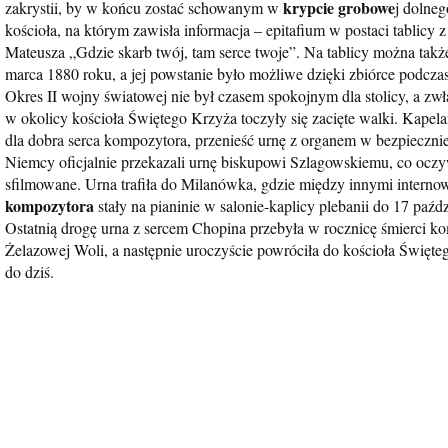
krypcie grobowe
zakrystii, by w końcu zostać schowanym w
j dolneg
kościoła, na którym zawisła informacja – epitafium w postaci tablicy
Mateusza „Gdzie skarb twój, tam serce twoje”. Na tablicy można takż
marca 1880 roku, a jej powstanie było możliwe dzięki zbiórce podcza
Okres II wojny światowej nie był czasem spokojnym dla stolicy, a zw
w okolicy kościoła Świętego Krzyża toczyły się zacięte walki. Kapel
dla dobra serca kompozytora, przenieść urnę z organem w bezpieczni
Niemcy oficjalnie przekazali urnę biskupowi Szlagowskiemu, co ocz
sfilmowane. Urna trafiła do Milanówka, gdzie między innymi interno
kompozytora
stały na pianinie w salonie-kaplicy plebanii do 17 paźd
Ostatnią drogę urna z sercem Chopina przebyła w rocznicę śmierci ko
Żelazowej Woli, a następnie uroczyście powróciła do kościoła Świę
do dziś.