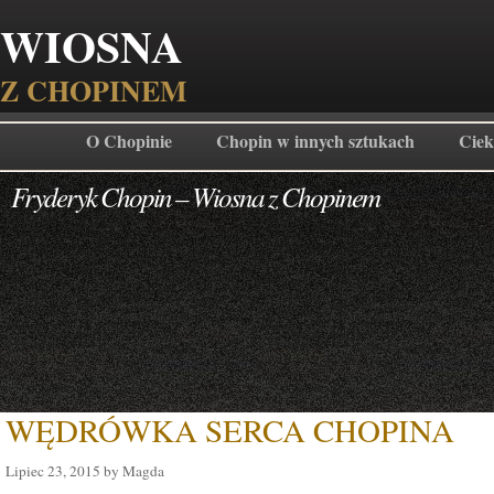
WIOSNA
Z CHOPINEM
O Chopinie
Chopin w innych sztukach
Ciek
Fryderyk Chopin – Wiosna z Chopinem
WĘDRÓWKA SERCA CHOPINA
Lipiec 23, 2015 by Magda