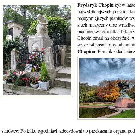
Fryderyk Chopin
żył w lata
najwybitniejszych polskich 
najsłynniejszych pianistów ws
słuch muzyczny oraz wrażliwoś
pianinie swojej matki. Tak pr
Chopin zmarł na obczyźnie, w
wykonał pośmiertny odlew twa
Chopina
. Pomnik składa się
starówce. Po kilku tygodniach zdecydowała o przekazaniu organu pod