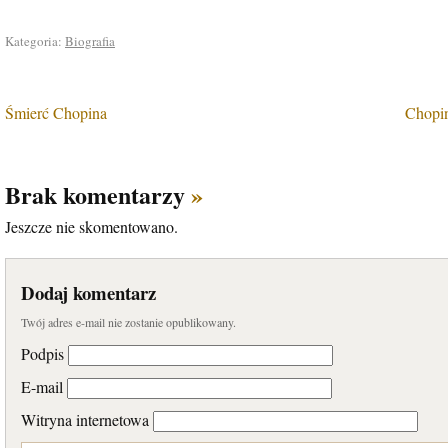
Kategoria:
Biografia
Śmierć Chopina
Chopin
Brak komentarzy
»
Jeszcze nie skomentowano.
Dodaj komentarz
Twój adres e-mail nie zostanie opublikowany.
Podpis
E-mail
Witryna internetowa