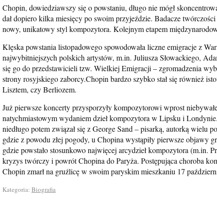
Chopin, dowiedziawszy się o powstaniu, długo nie mógł skoncentrow
dał dopiero kilka miesięcy po swoim przyjeździe. Badacze twórczości
nowy, unikatowy styl kompozytora. Kolejnym etapem międzynarodowe
Klęska powstania listopadowego spowodowała liczne emigracje z Wars
najwybitniejszych polskich artystów, m.in. Juliusza Słowackiego, Ad
się go do przedstawicieli tzw. Wielkiej Emigracji – zgromadzenia wybi
strony rosyjskiego zaborcy.Chopin bardzo szybko stał się również ist
Lisztem, czy Berliozem.
Już pierwsze koncerty przysporzyły kompozytorowi wprost niebywałej
natychmiastowym wydaniem dzieł kompozytora w Lipsku i Londynie.
niedługo potem związał się z George Sand – pisarką, autorką wielu 
gdzie z powodu złej pogody, u Chopina wystąpiły pierwsze objawy gru
gdzie powstało stosunkowo najwięcej arcydzieł kompozytora (m.in. P
kryzys twórczy i powrót Chopina do Paryża. Postępująca choroba k
Chopin zmarł na gruźlicę w swoim paryskim mieszkaniu 17 październi
Kategoria:
Biografia