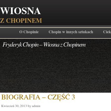
WIOSNA
Z CHOPINEM
O Chopinie
Chopin w innych sztukach
Ciek
Fryderyk Chopin – Wiosna z Chopinem
BIOGRAFIA – CZĘŚĆ 3
Kwiecień 30, 2013 by admin